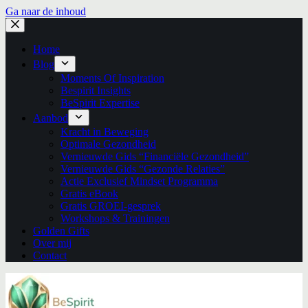
Ga naar de inhoud
Home
Blog
Moments Of Inspiration
Bespirit Insights
BeSpirit Expertise
Aanbod
Kracht in Beweging
Optimale Gezondheid
Vernieuwde Gids “Financiële Gezondheid”
Vernieuwde Gids “Gezonde Relaties”
Actie Exclusief Mindset Programma
Gratis eBook
Gratis GROEI-gesprek
Workshops & Trainingen
Golden Gifts
Over mij
Contact