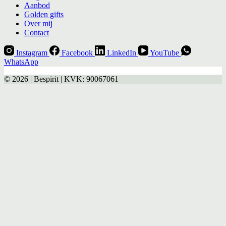
Aanbod
Golden gifts
Over mij
Contact
Instagram
Facebook
LinkedIn
YouTube
WhatsApp
© 2026 | Bespirit | KVK: 90067061