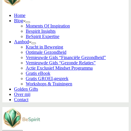
Home
Blog
Moments Of Inspiration
Bespirit Insights
BeSpirit Expertise
Aanbod
Kracht in Beweging
Optimale Gezondheid
Vernieuwde Gids “Financiële Gezondheid”
Vernieuwde Gids “Gezonde Relaties”
Actie Exclusief Mindset Programma
Gratis eBook
Gratis GROEI-gesprek
Workshops & Trainingen
Golden Gifts
Over mij
Contact